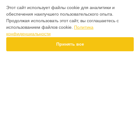
МОДЕЛИ
Этот сайт использует файлы cookie для аналитики и
обеспечения наилучшего пользовательского опыта.
F7 Pro
Продолжая использовать этот сайт, вы соглашаетесь с
F7 Ultra
использованием файлов cookie.
Политика
F7
конфиденциальности
X7 Pro
X7
Принять все
X6 Pro
M8 Pro
M8
M7 Pro
X6
СТРАНИЦЫ
X4
Гарантия
F4
Доставка
X5 Pro 5G
Контакты
F3
Карта сайта
F3 GT
M3
M3 Pro
КОНТАКТЫ
X3 GT
+7 (800) 100-69-58
Ежедневно с 09:00 до 21:00