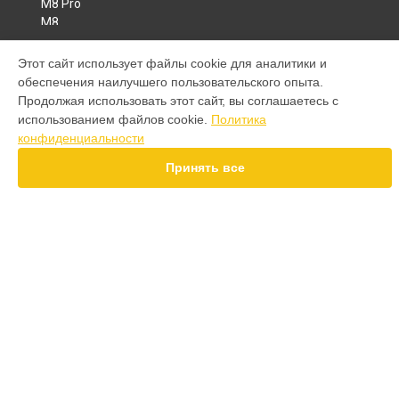
M8 Pro
M8
M7 Pro
X6
Этот сайт использует файлы cookie для аналитики и
СТРАНИЦЫ
X4
обеспечения наилучшего пользовательского опыта.
Гарантия
F4
Продолжая использовать этот сайт, вы соглашаетесь с
Доставка
X5 Pro 5G
использованием файлов cookie.
Политика
Контакты
F3
конфиденциальности
Карта сайта
F3 GT
Принять все
M3
M3 Pro
КОНТАКТЫ
X2
+7 (800) 100-69-58
Ежедневно с 09:00 до 21:00
г. Казань, Спартаковская улица, 6
info@poco-services.ru
Политика конфиденциальности
Способы оплаты