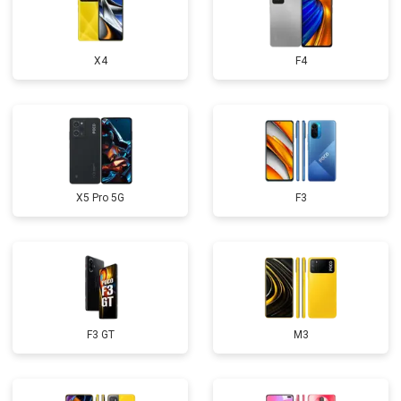
X4
F4
X5 Pro 5G
F3
F3 GT
M3